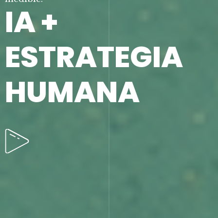
IA +
ESTRATEGIA
HUMANA
CONTÁC