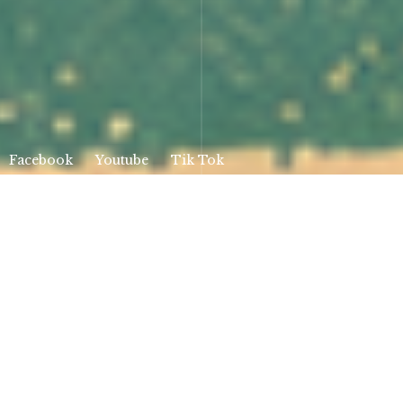
Facebook
Youtube
Tik Tok
NUESTRO MUNDO
Te ayudamos en la transición que
tu empresa necesita para estar a la